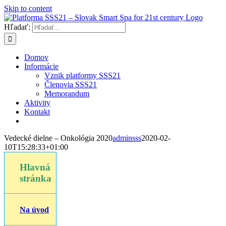
Skip to content
Hľadať:
Domov
Informácie
Vznik platformy SSS21
Členovia SSS21
Memorandum
Aktivity
Kontakt
Vedecké dielne – Onkológia 2020
adminsss
2020-02-
10T15:28:33+01:00
Hlavná
stránka
Na úvod