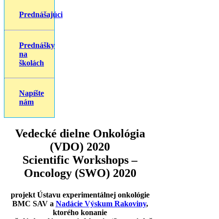
Prednášajúc
i
Prednášky
na
školách
Napíšte
nám
Vedecké dielne Onkológia
(VDO) 2020
Scientific Workshops –
Oncology (SWO) 2020
projekt Ústavu experimentálnej onkológie
BMC SAV a
Nadácie Výskum Rakoviny
,
ktorého konanie