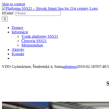
Skip to content
Hľadať:
Domov
Informácie
Vznik platformy SSS21
Členovia SSS21
Memorandum
Aktivity
Kontakt
VDO Gymnázium, Študentská 4, Snina
adminsss
2019-02-18T07:48:
S