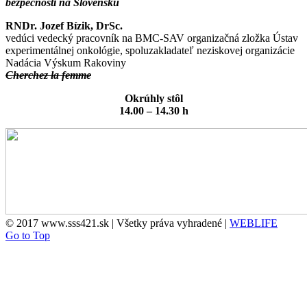
bezpečnosti na Slovensku
RNDr. Jozef Bízik, DrSc.
vedúci vedecký pracovník na BMC-SAV organizačná zložka Ústav
experimentálnej onkológie, spoluzakladateľ neziskovej organizácie
Nadácia Výskum Rakoviny
Cherchez la femme
Okrúhly stôl
14.00 – 14.30 h
© 2017 www.sss421.sk | Všetky práva vyhradené |
WEBLIFE
Go to Top