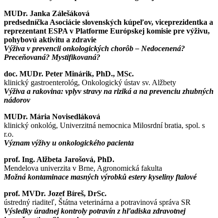
MUDr. Janka Zálešáková
predsedníčka Asociácie slovenských kúpeľov, viceprezidentka a
reprezentant ESPA v Platforme Európskej komisie pre výživu,
pohybovú aktivitu a zdravie
Výživa v prevencii onkologických chorôb – Nedocenená?
Preceňovaná? Mystifikovaná?
doc. MUDr. Peter Minárik, PhD., MSc.
klinický gastroenterológ, Onkologický ústav sv. Alžbety
Výživa a rakovina: vplyv stravy na riziká a na prevenciu zhubných
nádorov
MUDr. Mária Novisedláková
klinický onkológ, Univerzitná nemocnica Milosrdní bratia, spol. s
r.o.
Význam výživy u onkologického pacienta
prof. Ing. Alžbeta Jarošová, PhD.
Mendelova univerzita v Brne, Agronomická fakulta
Možná kontaminace masných výrobků estery kyseliny ftalové
prof. MVDr. Jozef Bíreš, DrSc.
ústredný riaditeľ, Štátna veterinárna a potravinová správa SR
Výsledky úradnej kontroly potravín z hľadiska zdravotnej