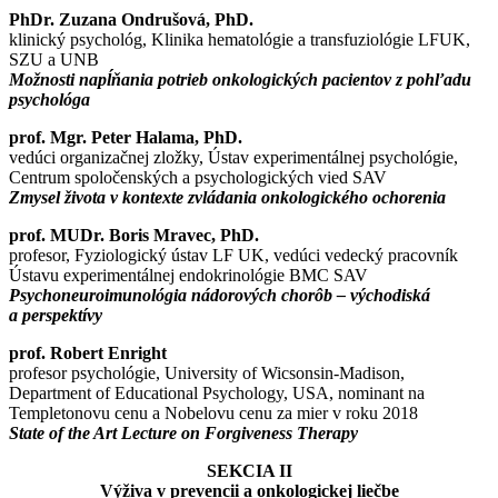
PhDr. Zuzana Ondrušová, PhD.
klinický psychológ, Klinika hematológie a transfuziológie LFUK,
SZU a UNB
Možnosti napĺňania potrieb onkologických pacientov z pohľadu
psychológa
prof. Mgr. Peter Halama, PhD.
vedúci organizačnej zložky, Ústav experimentálnej psychológie,
Centrum spoločenských a psychologických vied SAV
Zmysel života v kontexte zvládania onkologického ochorenia
prof. MUDr. Boris Mravec, PhD.
profesor, Fyziologický ústav LF UK, vedúci vedecký pracovník
Ústavu experimentálnej endokrinológie BMC SAV
Psychoneuroimunológia nádorových chorôb – východiská
a perspektívy
prof. Robert Enright
profesor psychológie, University of Wicsonsin-Madison,
Department of Educational Psychology, USA, nominant na
Templetonovu cenu a Nobelovu cenu za mier v roku 2018
State of the Art Lecture on Forgiveness Therapy
SEKCIA II
Výživa v prevencii a onkologickej liečbe