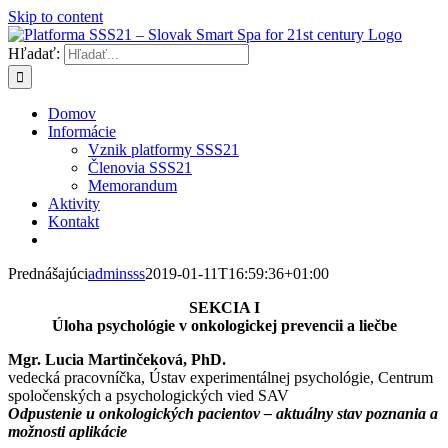
Skip to content
Hľadať:
Domov
Informácie
Vznik platformy SSS21
Členovia SSS21
Memorandum
Aktivity
Kontakt
Prednášajúci
adminsss
2019-01-11T16:59:36+01:00
SEKCIA I
Úloha psychológie v onkologickej prevencii a liečbe
Mgr. Lucia Martinčeková, PhD.
vedecká pracovníčka, Ústav experimentálnej psychológie, Centrum
spoločenských a psychologických vied SAV
Odpustenie u onkologických pacientov – aktuálny stav poznania a
možnosti aplikácie